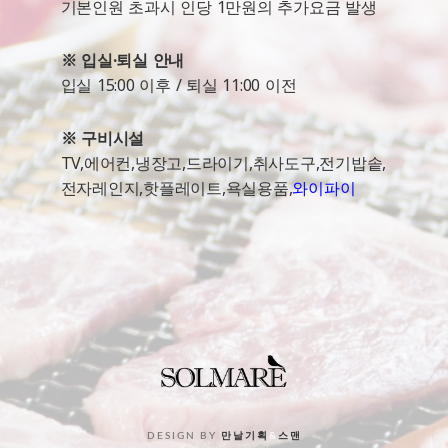
기본인원 초과시 인당 1만원의 추가요금 발생
※ 입실·퇴실 안내
입실 15:00 이후 / 퇴실 11:00 이전
※ 구비시설
TV,에어컨,냉장고,드라이기,취사도구,전기밥솥,
전자레인지,핫플레이트,욕실용품,
와이파이
DESIGN BY
만날기획
&
스맨