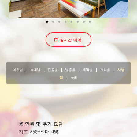
실시간 예약
사랑
여우별
|
늑대별
|
큰곰별
|
별똥별
|
새벽별
|
꼬리별
|
별
|
꽃별
※ 인원 및 추가 요금
기본 2명~최대 4명