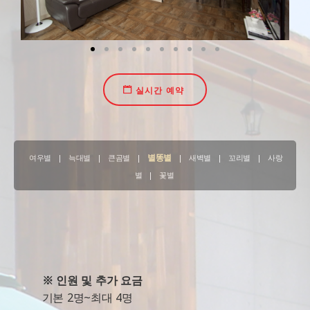
실시간 예약
별똥별
여우별
|
늑대별
|
큰곰별
|
|
새벽별
|
꼬리별
|
사랑
별
|
꽃별
※ 인원 및 추가 요금
기본 2명~최대 4명