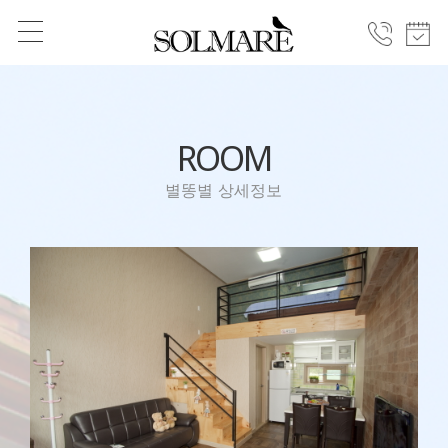
ROOM
별똥별 상세정보