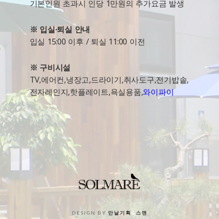
기본인원 초과시 인당 1만원의 추가요금 발생
※ 입실·퇴실 안내
입실 15:00 이후 / 퇴실 11:00 이전
※ 구비시설
TV,에어컨,냉장고,드라이기,취사도구,전기밥솥,
전자레인지,핫플레이트,욕실용품,
와이파이
DESIGN BY
만날기획
&
스맨