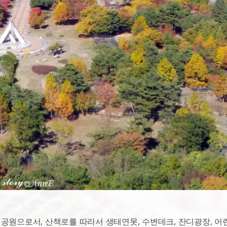
원으로서, 산책로를 따라서 생태연못, 수변데크, 잔디광장, 어린