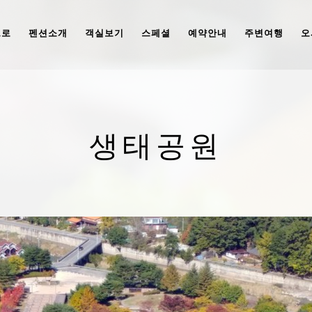
으로
펜션소개
객실보기
스페셜
예약안내
주변여행
오
생태공원