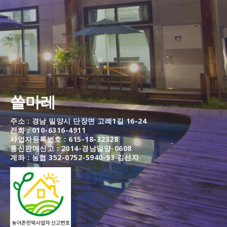
쏠마레
주소 : 경남 밀양시 단장면 고례1길 16-24
전화 : 010-6316-4911
사업자등록번호 : 615-18-32328
통신판매신고 : 2014-경남밀양-0608
계좌 : 농협 352-0752-5940-93 김선자